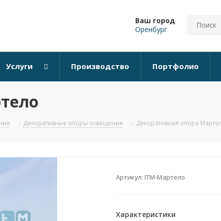
Ваш город
Оренбург
Услуги
Производство
Портфолио
ртело
ния
-
Декоративные опоры освещения
-
Декоративная опора Марте
Артикул:
ITM-Мартело
Характеристики