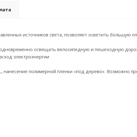
плата
равленных источников света, позволяет осветить большую п
 одновременно освещать велосипедную и пешеходную дорож
асход электроэнергии
L, нанесение полимерной пленки «под дерево». Возможно п