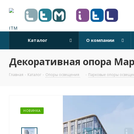
Каталог
О компании
Декоративная опора Ма
Главная
-
Каталог
-
Опоры освещения
-
Парковые опоры освеще
НОВИНКА