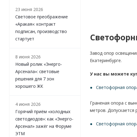
23 июня 2026
Световое преображение
«Аракая»: контракт
подписан, производство
Светофорн
стартует
Завод опор освещени
8 июня 2026
Екатеринбурге.
Новый ролик «Энерго-
Арсенала»: световые
У нас вы можете к
решения для 7 зон
хорошего ЖК
Светофорная опор
Граненая опора с вын
4 июня 2026
метров. Допускается 
Горячий приём «холодных
светодиодов»: как «Энерго-
Светофорная опор
Арсенал» зажёг на Форуме
ЭТМ