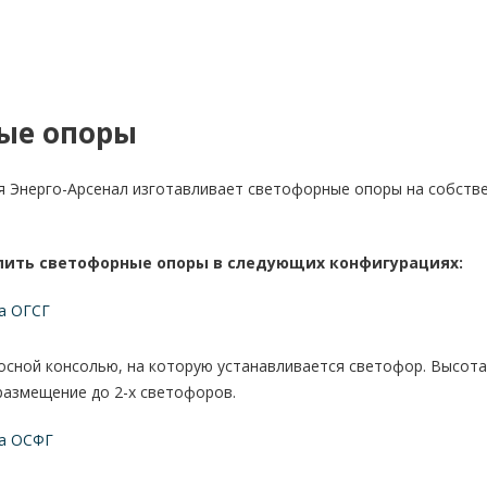
ые опоры
я Энерго-Арсенал изготавливает светофорные опоры на собств
упить светофорные опоры в следующих конфигурациях:
а ОГСГ
осной консолью, на которую устанавливается светофор. Высот
размещение до 2-х светофоров.
а ОСФГ