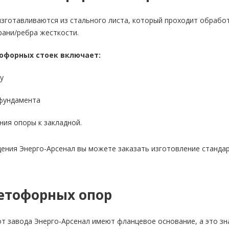
готавливаются из стального листа, который проходит обработк
рани/ребра жесткости.
офорных стоек включает:
у
 фундамента
ния опоры к закладной.
ения Энерго-Арсенал вы можете заказать изготовление станда
етофорных опор
 завода Энерго-Арсенал имеют фланцевое основание, а это зна