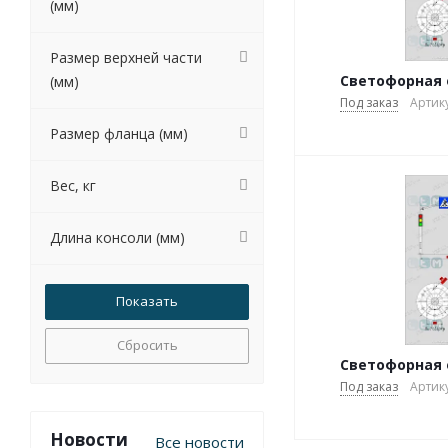
(мм)
Размер верхней части
Светофорная о
(мм)
Под заказ
Артику
Размер фланца (мм)
Вес, кг
Длина консоли (мм)
Сбросить
Светофорная о
Под заказ
Артику
Новости
Все новости