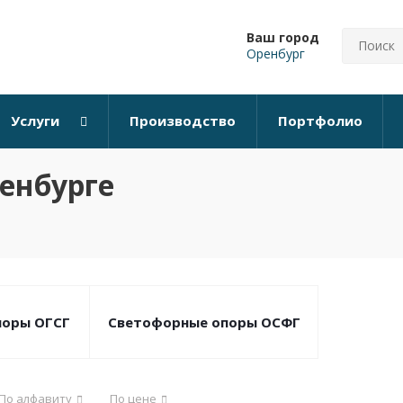
Ваш город
Оренбург
Услуги
Производство
Портфолио
енбурге
поры ОГСГ
Светофорные опоры ОСФГ
По алфавиту
По цене