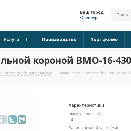
Ваш город
Оренбург
Услуги
Производство
Портфолио
льной короной ВМО-16-430
льной короной: ВМО и МГФ-М
-
Мачта освещения с мобильной короной
Характеристики
Высота опоры (м)
16
Размер нижней части (мм)