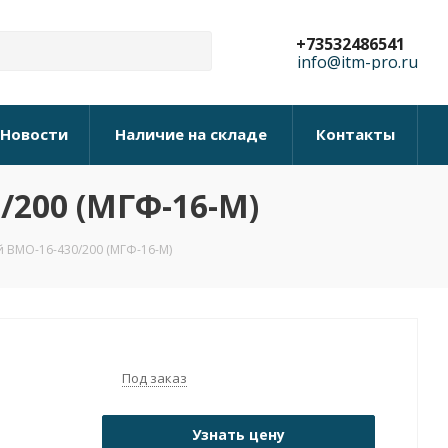
+73532486541
info@itm-pro.ru
Новости
Наличие на складе
Контакты
/200 (МГФ-16-М)
 ВМО-16-430/200 (МГФ-16-М)
Под заказ
Узнать цену