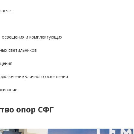
расчет
р освещения и комплектующих
ных светильников
щения
одключение уличного освещения
живание.
тво опор СФГ