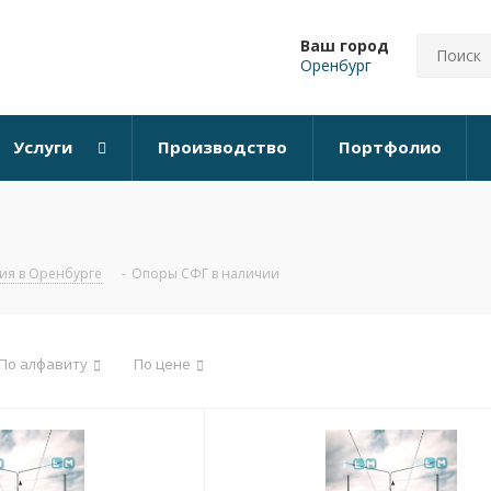
Ваш город
Оренбург
Услуги
Производство
Портфолио
ия в Оренбурге
-
Опоры СФГ в наличии
По алфавиту
По цене