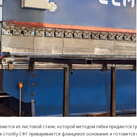
аются из листовой стали, которой методом гибки придаются г
к столбу СФГ приваривается фланцевое основание и готовится